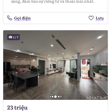
sàng, đảm bảo sự riêng tư và thoải mái nhất.
Gọi điện
Lưu
1
/
7
23 triệu