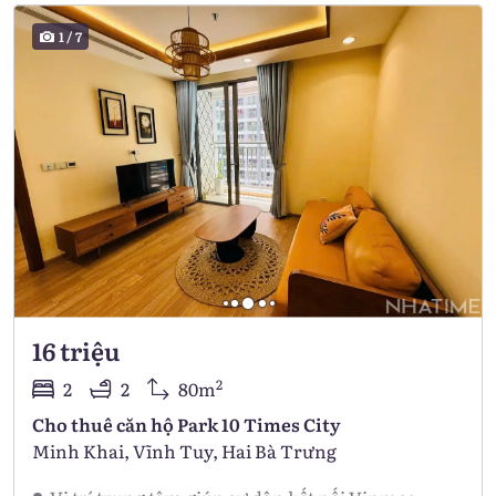
1
/
7
16 triệu
2
2
2
80m
Cho thuê căn hộ Park 10 Times City
Minh Khai, Vĩnh Tuy, Hai Bà Trưng