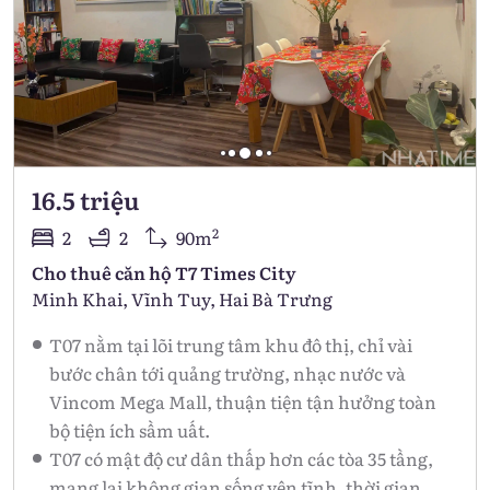
16.5 triệu
2
2
2
90m
Cho thuê căn hộ T7 Times City
Minh Khai, Vĩnh Tuy, Hai Bà Trưng
T07 nằm tại lõi trung tâm khu đô thị, chỉ vài
bước chân tới quảng trường, nhạc nước và
Vincom Mega Mall, thuận tiện tận hưởng toàn
bộ tiện ích sầm uất.
T07 có mật độ cư dân thấp hơn các tòa 35 tầng,
mang lại không gian sống yên tĩnh, thời gian