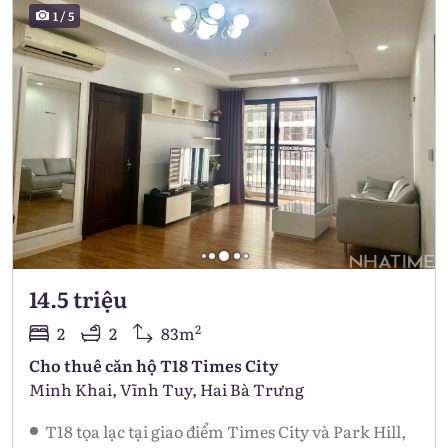
1
/
5
14.5 triệu
2
2
2
83m
Cho thuê căn hộ T18 Times City
Minh Khai, Vĩnh Tuy, Hai Bà Trưng
T18 tọa lạc tại giao điểm Times City và Park Hill,