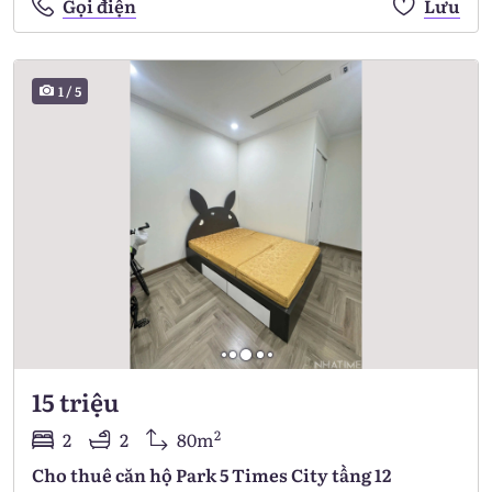
Gọi điện
Lưu
1
/
5
15 triệu
2
2
2
80m
Cho thuê căn hộ Park 5 Times City tầng 12