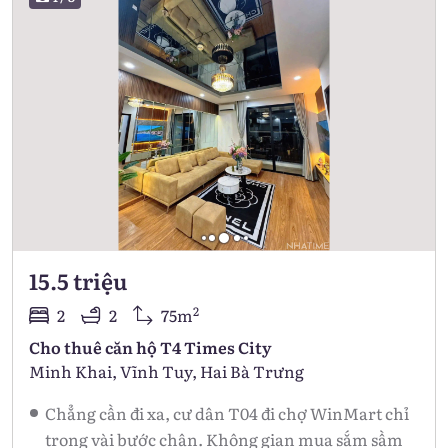
15.5 triệu
2
2
2
75m
Cho thuê căn hộ T4 Times City
Minh Khai, Vĩnh Tuy, Hai Bà Trưng
Chẳng cần đi xa, cư dân T04 đi chợ WinMart chỉ
trong vài bước chân. Không gian mua sắm sầm