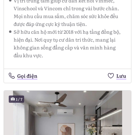
Vị trí trung tâm giúp cư dân kết nối Vinmec,
Vinschool và Vincom chỉ trong vài bước chân.
Mọi nhu cầu mua sắm, chăm sóc sức khỏe đều
được đáp ứng cực kỳ thuận tiện.
Sở hữu căn hộ mới từ 2018 với hạ tầng đồng bộ,
hiện đại. Nơi quy tụ cư dân tri thức, mang lại
không gian sống đẳng cấp và văn minh hàng
đầu khu vực.
Gọi điện
Lưu
1
/
7