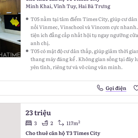
Minh Khai, Vĩnh Tuy, Hai Bà Trưng
T05 nằm tại tâm điểm Times City, giúp cư dân
nối Vinmec, Vinschool và Vincom cực nhanh.
tiện ích đẳng cấp nhất hội tụ ngay ngưỡng cử
anh chị.
T05 có mật độ cư dân thấp, giúp giảm thời gia
thang máy đáng kể . Không gian sống tại đây 
yên tĩnh, riêng tư và vô cùng văn minh.
Gọi điện
23 triệu
2
3
2
117m
Cho thuê căn hộ T3 Times City