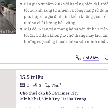
Bàn giao từ năm 2017 với hạ tầng hiện đại, thiế
tối ưu ánh sáng tự nhiên và công năng sử dụn
phù hợp cho gia đình tìm kiếm không gian số
mới và chất lượng bền vững.
Mật độ 16 căn/sàn mang lại sự yên tĩnh và riên
tối đa. Cư dân không lo chờ thang máy lâu, tậ
hưởng cuộc sống thoải mái và văn minh nhất.
Gọi điện
15.5 triệu
2
2
2
75m
Cho thuê căn hộ T4 Times City
Minh Khai, Vĩnh Tuy, Hai Bà Trưng