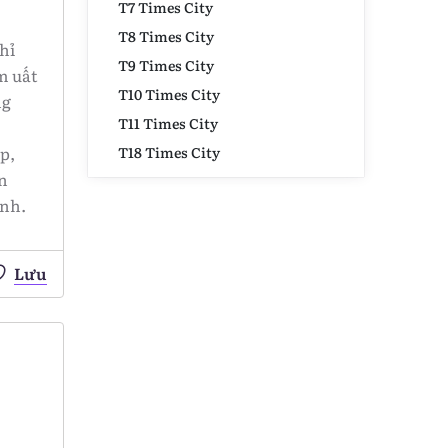
T7 Times City
T8 Times City
hỉ
T9 Times City
m uất
T10 Times City
ng
T11 Times City
p,
T18 Times City
n
ình.
Lưu