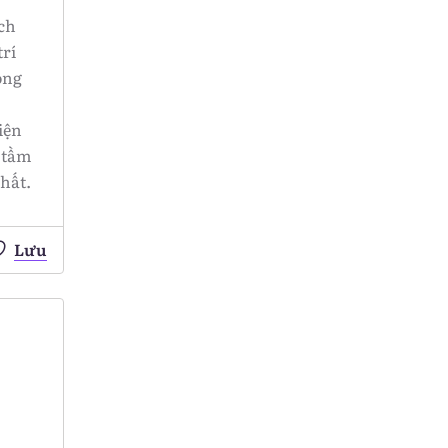
ích
trí
óng
iện
 tầm
nhất.
Lưu