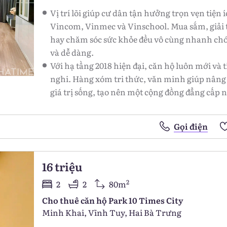
Vị trí lõi giúp cư dân tận hưởng trọn vẹn tiện 
Vincom, Vinmec và Vinschool. Mua sắm, giải 
hay chăm sóc sức khỏe đều vô cùng nhanh ch
và dễ dàng.
Với hạ tầng 2018 hiện đại, căn hộ luôn mới và t
nghi. Hàng xóm tri thức, văn minh giúp nâng
giá trị sống, tạo nên một cộng đồng đẳng cấp 
Gọi điện
16 triệu
2
2
2
80m
Cho thuê căn hộ Park 10 Times City
Minh Khai, Vĩnh Tuy, Hai Bà Trưng