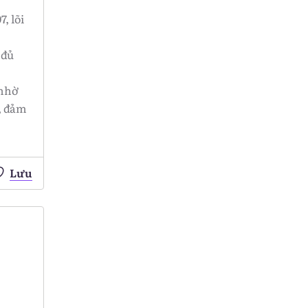
, lõi
 đủ
 nhờ
, đảm
Lưu