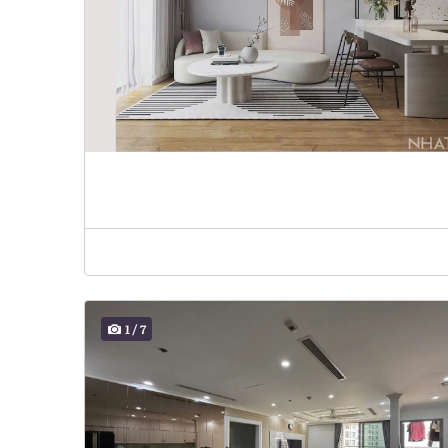
1
/
7