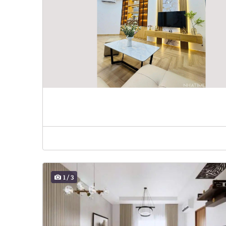
1
/
3