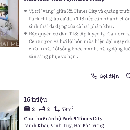
Vị trí "vàng" giữa lõi Times City và quảng trư
Park Hill giúp cư dân T18 tiếp cận nhanh chó
sinh thái đa dạng của cả hai phân khu .
Đặc quyền cư dân T18: tập luyện tại California
Centuryon và bơi lội bốn mùa hiện đại ngay d
chân nhà. Lối sống khỏe mạnh, năng động lu
sẵn sàng phục vụ bạn .
Gọi điện
16 triệu
2
2
2
79m
Cho thuê căn hộ Park 9 Times City
Minh Khai, Vĩnh Tuy, Hai Bà Trưng