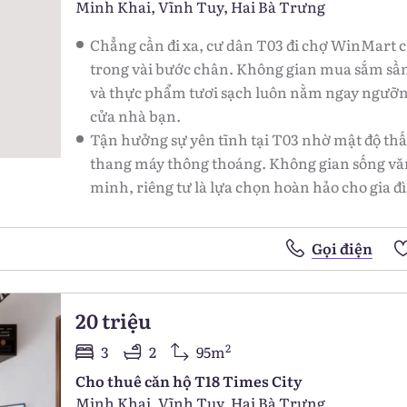
Minh Khai, Vĩnh Tuy, Hai Bà Trưng
Chẳng cần đi xa, cư dân T03 đi chợ WinMart c
trong vài bước chân. Không gian mua sắm sầ
và thực phẩm tươi sạch luôn nằm ngay ngưỡ
cửa nhà bạn.
Tận hưởng sự yên tĩnh tại T03 nhờ mật độ thấ
thang máy thông thoáng. Không gian sống vă
minh, riêng tư là lựa chọn hoàn hảo cho gia đ
Gọi điện
20 triệu
2
3
2
95m
Cho thuê căn hộ T18 Times City
Minh Khai, Vĩnh Tuy, Hai Bà Trưng