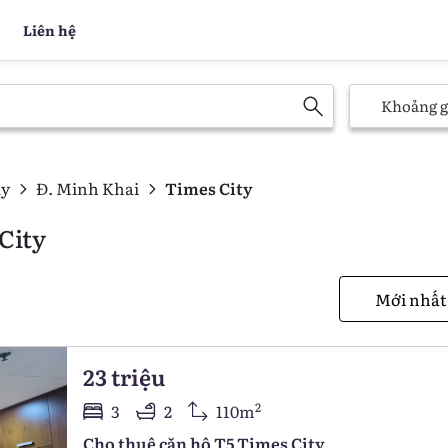
Liên hệ
Khoảng g
uy
Đ. Minh Khai
Times City
City
23 triệu
2
3
2
110m
Cho thuê căn hộ T5 Times City