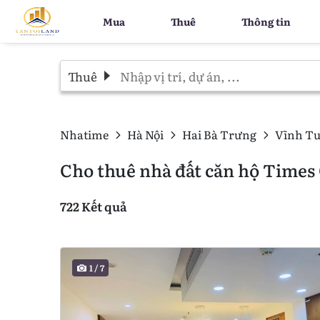
Mua
Thuê
Thông tin
Thuê
Nhatime
Hà Nội
Hai Bà Trưng
Vĩnh T
Cho thuê nhà đất căn hộ Times 
722 Kết quả
1
/
7