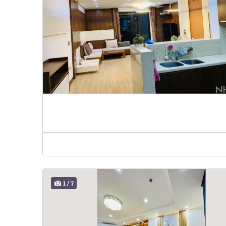
1
/
7