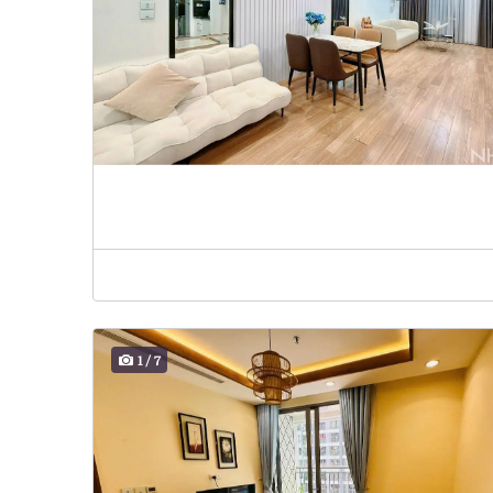
1
/
7