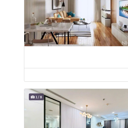
1
/
8