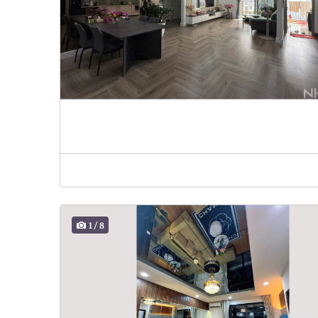
1
/
8