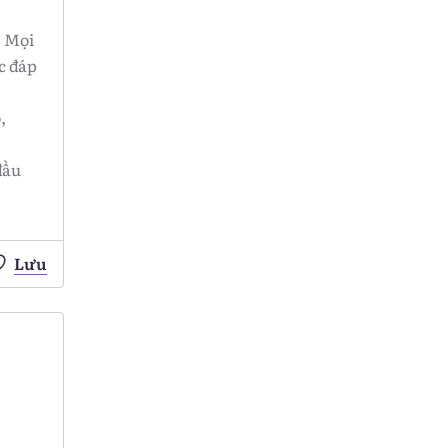
. Mọi
c đáp
,
đầu
Lưu