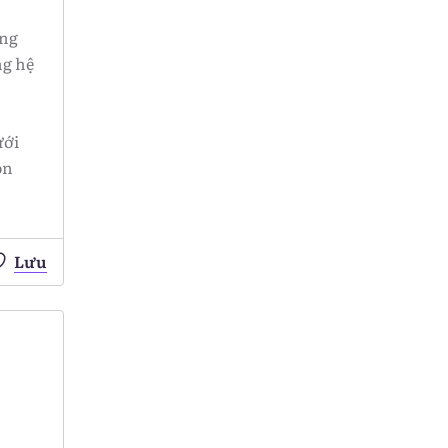
ờng
ng hệ
ưới
ôn
Lưu