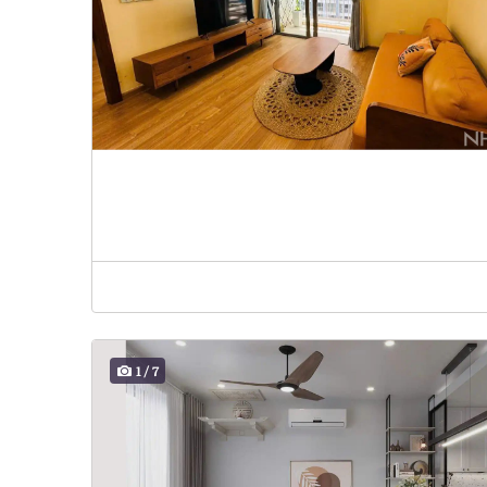
1
/
7