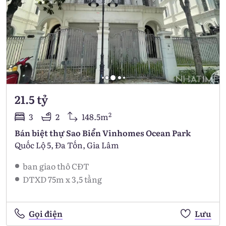
21.5 tỷ
2
3
2
148.5m
Bán biệt thự Sao Biển Vinhomes Ocean Park
Quốc Lộ 5, Đa Tốn, Gia Lâm
ban giao thô CĐT
DTXD 75m x 3,5 tầng
Gọi điện
Lưu