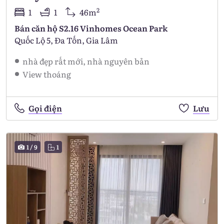
2
1
1
46m
Bán căn hộ S2.16 Vinhomes Ocean Park
Quốc Lộ 5, Đa Tốn, Gia Lâm
nhà đẹp rất mới, nhà nguyên bản
View thoáng
Gọi điện
Lưu
1
/
9
1