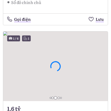
Sổ đỏ chính chủ
Gọi điện
Lưu
1
/
6
1
1.6 tỷ