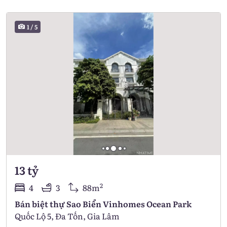
1
/
5
13 tỷ
2
4
3
88m
Bán biệt thự Sao Biển Vinhomes Ocean Park
Quốc Lộ 5, Đa Tốn, Gia Lâm