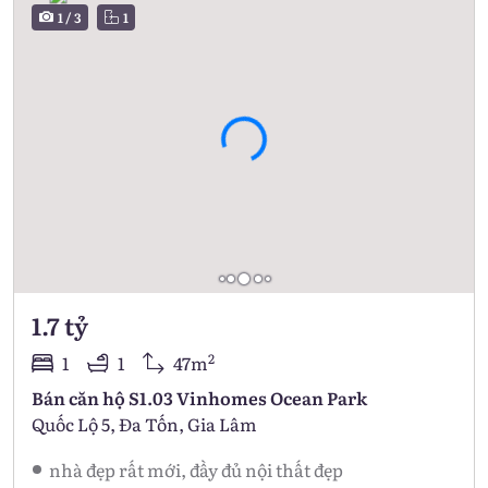
1
/
3
1
1.7 tỷ
2
1
1
47m
Bán căn hộ S1.03 Vinhomes Ocean Park
Quốc Lộ 5, Đa Tốn, Gia Lâm
nhà đẹp rất mới, đầy đủ nội thất đẹp