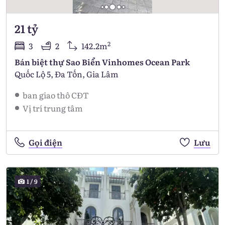
21 tỷ
2
3
2
142.2m
Bán biệt thự Sao Biển Vinhomes Ocean Park
Quốc Lộ 5, Đa Tốn, Gia Lâm
ban giao thô CĐT
Vị trí trung tâm
Gọi điện
Lưu
1
/
9