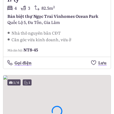
2
4
3
82.5m
Bán biệt thự Ngọc Trai Vinhomes Ocean Park
Quốc Lộ 5, Đa Tốn, Gia Lâm
Nhà thô nguyên bản CĐT
Căn góc vừa kinh doanh, vừa ở
NT8-45
Mã căn hộ:
Gọi điện
Lưu
1
/
6
1