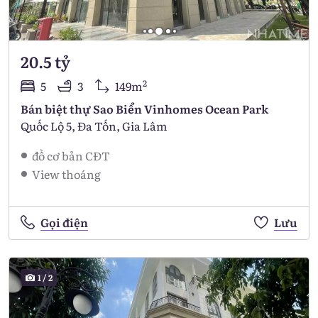
20.5 tỷ
2
5
3
149m
Bán biệt thự Sao Biển Vinhomes Ocean Park
Quốc Lộ 5, Đa Tốn, Gia Lâm
đồ cơ bản CĐT
View thoáng
Gọi điện
Lưu
1
/
2