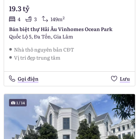
19.3 tỷ
2
4
3
149m
Bán biệt thự Hải Âu Vinhomes Ocean Park
Quốc Lộ 5, Đa Tốn, Gia Lâm
Nhà thô nguyên bản CĐT
Vị trí đẹp trung tâm
Gọi điện
Lưu
1
/
14