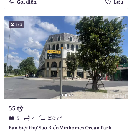
Gọi điện
Lưu
1
/
3
55 tỷ
2
5
4
250m
Bán biệt thự Sao Biển Vinhomes Ocean Park