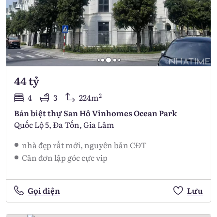
44 tỷ
2
4
3
224m
Bán biệt thự San Hô Vinhomes Ocean Park
Quốc Lộ 5, Đa Tốn, Gia Lâm
nhà đẹp rất mới, nguyên bản CĐT
Căn đơn lập góc cực vip
Gọi điện
Lưu