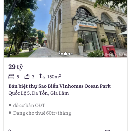
29 tỷ
2
5
3
150m
Bán biệt thự Sao Biển Vinhomes Ocean Park
Quốc Lộ 5, Đa Tốn, Gia Lâm
đồ cơ bản CĐT
Đang cho thuê 60tr/tháng